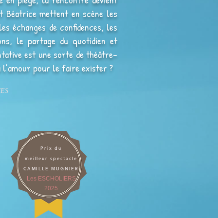
et Béatrice mettent en scène les
 les échanges de confidences, les
ions, le partage du quotidien et
tative est une sorte de théâtre-
 à l’amour pour le faire exister ?
HES
Prix du
meilleur spectacle
CAMILLE MUGNIER
Les ESCHOLIERS
2025