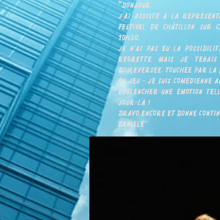
"
Bonjour,
J'ai assisté à la représen
festival de Châtillon sur
10h30.
Je n'ai pas eu la possibili
regrette mais je tenais
bouleversée, touchée par la 
du jeu - je suis comédienne 
déclencher une émotion tell
jour-là !
Bravo encore et bonne contin
Danièle"