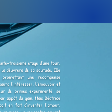
nte-troisième étage d’une tour,
la délivrera de sa solitude. Elle
 promettant une récompense
saura l’intéresser, l’émouvoir et
seur de primes expérimenté, se
ar appât du gain. Mais Béatrice
agit en fait d’inventer l’amour.
 en piège, la rencontre devient