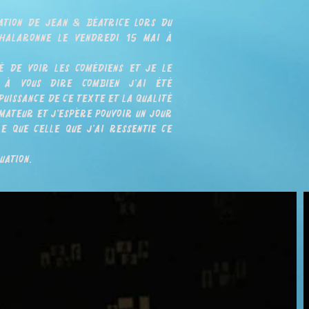
tation de Jean & Béatrice lors du
 Chalaronne le vendredi 15 mai à
té de voir les comédiens et je le
 à vous dire combien j'ai été
puissance de ce texte et la qualité
amateur et j'espère pouvoir un jour
e que celle que j'ai ressentie ce
uation.