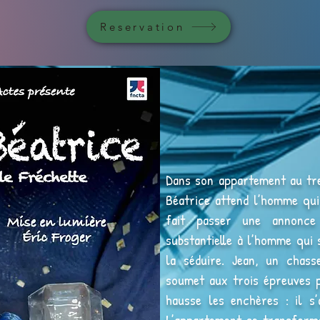
Reservation
Dans son appartement au tre
Béatrice attend l’homme qui 
fait passer une annonce
substantielle à l’homme qui 
la séduire. Jean, un chas
soumet aux trois épreuves p
hausse les enchères : il s’
L’appartement se transforme