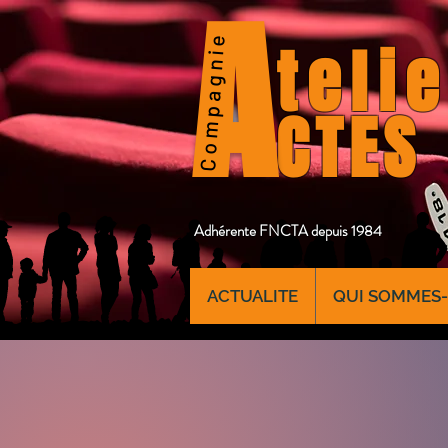
A
Compagnie
telie
CTES
Adhérente FNCTA depuis 1984
ACTUALITE
QUI SOMMES